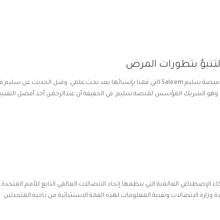
تنبؤ بتطورات المرض
في قمة الذكاء الإصطناعي العالمية في جنيف قمت بعرض منصة سليم Saleem التي قمنا بإنشائها بعد بحث علمي. وقبل الحديث عن سلي
لفريق وهو الشريك المؤسس لمنصة سليم. في الحقيقة أن عبدالرحمن أحد أفضل التقني
الإصطناعي العالمية التي ينظمها إتحاد الاتصالات العالمي التابع للأمم المتحدة.
ة وزارة الاتصالات وتقنية المعلومات لهذه القمة الاستثنائية من ناحية المتحدثين...