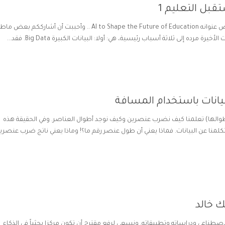
بل التعليم 1
قدمت الاسبوع المنصرم عرضا في أحد المؤتمرات في الرياض عنوانه AI to Shape the Future of Education .. وأحببت أن أشا
رده إلى ثلاثة أسباب رئيسية، هي: أولا: البيانات الكبيرة Big Data. فقد...
بيانات باستخدام المسافة
طوالها) تعلمنا كيف نضرب عنصرين وكيف نوجد أطوال العناصر. وفي الحقيقة هذه
لمنا عن البيانات. فماذا يعني أن طول عنصر رقم ما؟! وماذا يعني ناتج ضرب عنصري
ك خالد
صطناعي ودراساته وتطبيقاته. ونسعى لرفع مقترح أن تكون مركزا بحثياً في الذكاء