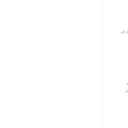
ل في
ا. مادة
طالب وطالبة كل