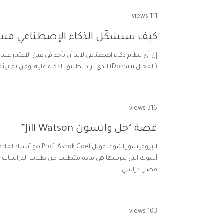
111 views
كيف سيشكّل الذكاء الإصطناعي مستق
إن أي نظام ذكاء اصطناعي لابد أن يأخذ في عين الاعتبار عن
(المجال Domain) الذي يراد تطبيق الذكاء عليه. ومن ثم بيئة هذا المجال سواء كانت بيئة حقيقية أو افتراضية. أخيراً لابد أن لاننسى...
316 views
قصة “جل واتسون Jill Watson”
فصل دراسي....
103 views