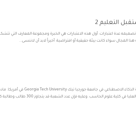
بل التعليم 2
د تصميمه عدة اعتبارات. أول هذه الاعتبارات هي الخبرة ومجموعة المعارف التي تتشك
البروفيسور آشوك قويل Prof. Ashok Goel هو أستاذ لمادة الذكاء الاصطناعي في جامعة جورجيا تيك Georgia Tech University في أمريك
آشوك التي يدرسها هي مادة متطلب من طلاب الدراسات العليا في كلية علوم الحاسب. وعليه فإن عدد الشعبة قد يتجاوز 300 