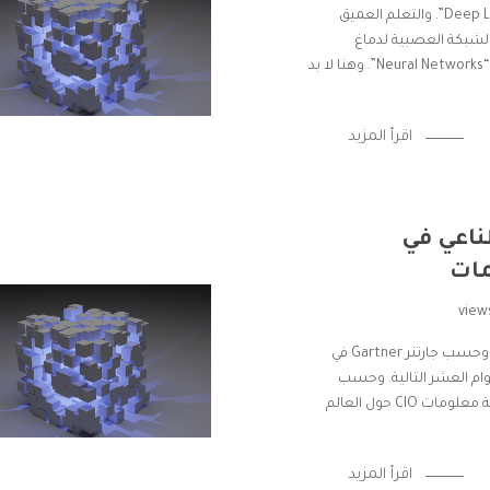
تستخدم تقنية نقل التعلم في التعلم العميق “Deep Learning”. والتعلم العميق
الشبكة العصبية لدماغ
الإنسان ومن هنا جاءت تسميتها بالشبكات العصبية “Neural Networks”. وهنا لا بد
اقرأ المزيد
ناعي في
مات
صورة مخطوفة من النت سيسهم الذكاء الاصطناعي وحسب جارتنر Gartner في
يون دولار خلال الأعوام العشر التالية. وحسب
دراسة أجرتها جارتنر كذلك على 3000 مدير تنفيذي لتقنية معلومات CIO حول العالم
اقرأ المزيد