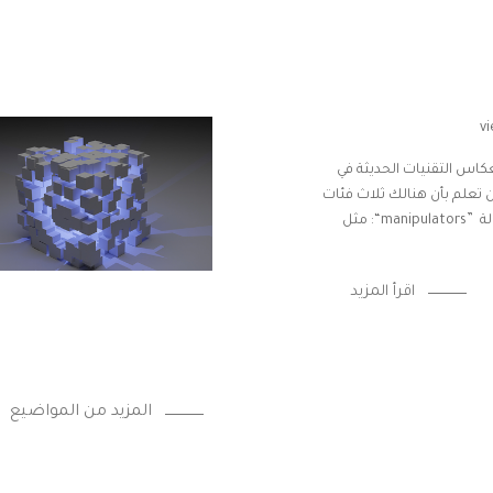
كاس التقنيات الحديثة في
ن تعلم بأن هنالك ثلاث فئات
رئيسية من الروبوتات وهي كالتالي: 1 – الروبوتات المُناوِلة ”manipulators“: مثل
اقرأ المزيد
المزيد من المواضيع