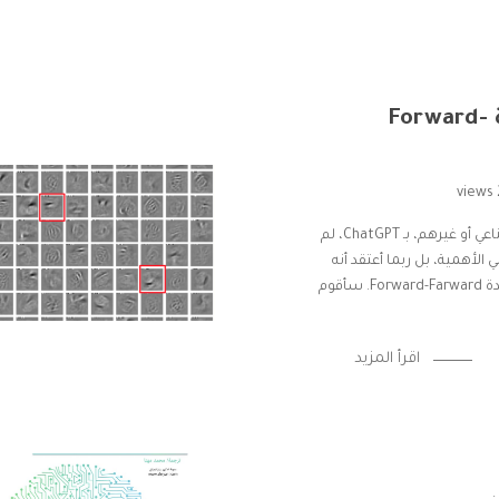
خوارزمية التعلم العميق الجديدة Forward-
مع انشغال الناس سواءً المختصين في الذكاء الاصطناعي أو غيرهم، بـ ChatGPT، لم
الأهمية، بل ربما أعتقد أنه
يفوق في أهميته ظهور ChatGPT. إنها الخوارزمية الجديدة Forward-Farward. سأقوم
اقرأ المزيد